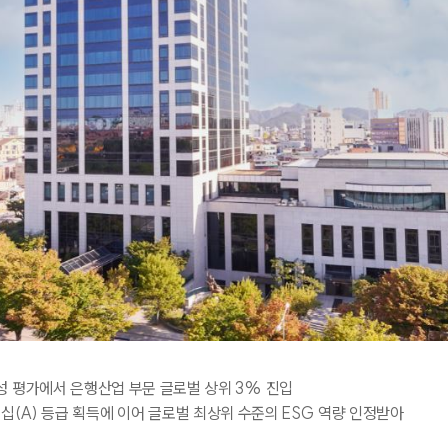
공시자료
실적발표
경영공시
Annual Report
사업보고서
감사보고서
영업보고서
공고
공시규정
주주환원
신용등급
성 평가에서 은행산업 부문 글로벌 상위
3%
진입
더십
(A)
등급 획득에 이어 글로벌 최상위 수준의
ESG
역량 인정받아