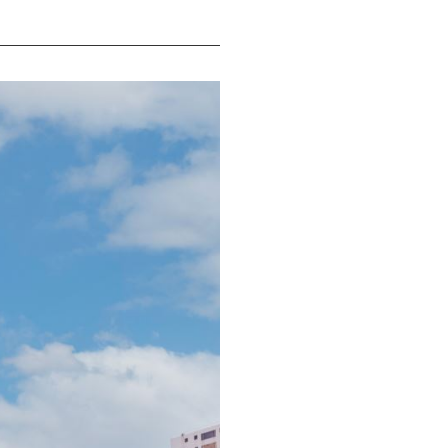
탈
JB자산운용
신 전문 금융회사
국내 해외자원 펀드 업계 1위
지배구조공시
범
얀마
JB증권 베트남
 상품 전문
IB와 브로커리지 비즈니스 증권사
재무정보