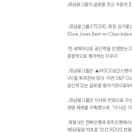
JB
금융그룹이 글로벌 최고 수준의
E
차트분석
시장동향
동업종비교
JB
금융그룹
(175330,
회장 김기홍
)
(Dow Jones Best-in-Class Indice
전 세계적으로 공신력을 인정받는
D
종합적으로 평가하는 지수다
.
PR센터
JB
금융그룹은
▲MSCI(
모건스탠리
(A)
을 획득한바 있다
.
이번
S&P Gl
보도자료
홍보영상
공신력 있는 글로벌 평가기관으로부
JB
금융그룹은 이사회 전원으로 구
경영 체계를 구축했으며
, “
더 나은 
ESG
계열사인 전북은행과 광주은행에서
제
1
금융권 최초로
‘
민간
RE100
전용