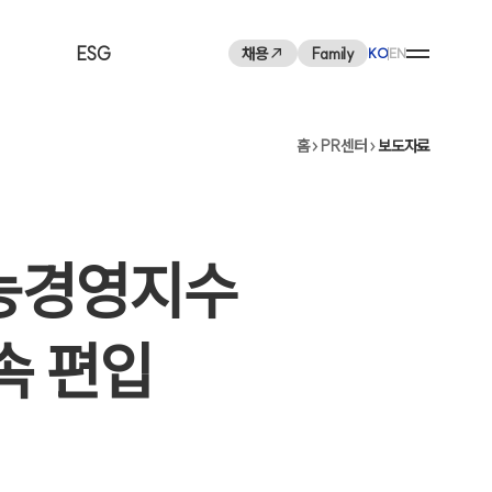
ESG
채용
Family
KO
EN
홈
PR센터
보도자료
ESG 전략체계
ESG 지배구조
ESG 정책 및 가이드라인
가능경영지수
계열사 소개
ESG 성과
ESG 보고서
연속 편입
사회공헌