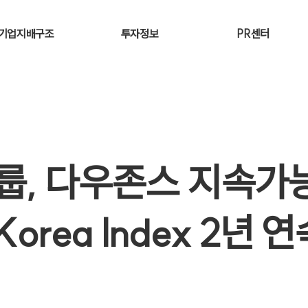
기업지배구조
투자정보
PR센터
이사회
Investor Relations
보도자료
조직도
기업가치 제고 계획
홍보영상
주주총회
공시정보
공지사항
룹, 다우존스 지속
그룹비전
연혁
관련 규정
경영실적
지배구조공시
재무정보
 Korea Index 2년 
연수원 소개
외부감사인 현황
IR활동
주가정보
주주환원
신용등급