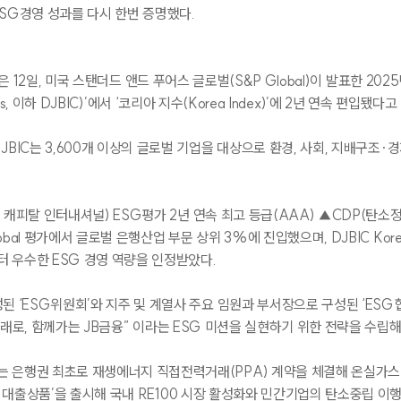
SG
경영 성과를 다시 한번 증명했다
.
은
12
일
,
미국 스탠더드 앤드 푸어스 글로벌
(S&P Global)
이 발표한
2025
s,
이하
DJBIC)’
에서
‘
코리아 지수
(Korea Index)’
에
2
년 연속 편입됐다고
JBIC
는
3,600
개 이상의 글로벌 기업을 대상으로 환경
,
사회
,
지배구조
·
경
 캐피탈 인터내셔널
) ESG
평가
2
년 연속 최고 등급
(AAA) ▲CDP(
탄소정
obal
평가에서 글로벌 은행산업 부문 상위
3%
에 진입했으며
, DJBIC Kor
공지사항
터 우수한
ESG
경영 역량을 인정받았다
.
성된
‘ESG
위원회
’
와 지주 및 계열사 주요 임원과 부서장으로 구성된
‘ESG
미래로
,
함께가는
JB
금융
”
이라는
ESG
미션을 실현하기 위한 전략을 수립해
는 은행권 최초로 재생에너지 직접전력거래
(PPA)
계약을 체결해 온실가스
 대출상품
’
을 출시해 국내
RE100
시장 활성화와 민간기업의 탄소중립 이행