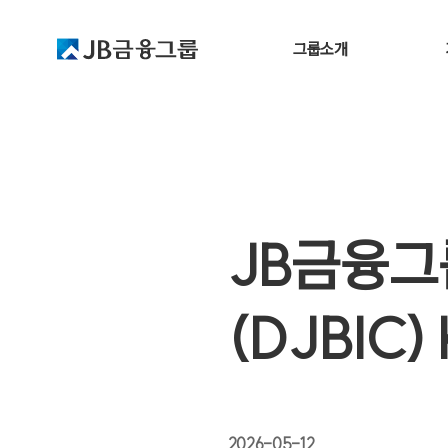
그룹소개
JB금융그룹 소개
JB Family
그룹소개
CEO 인사말
그룹비전
글로벌 금융그룹으로서 가치를 높여갑니다
JB금융그
JB금융그룹 소개
CEO 인사말
연혁
계열사 소개
(DJBIC)
윤리경영
CI 소개
윤리경영
CI 소개
연수원 소개
2026-05-12