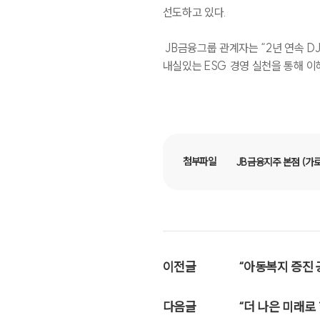
선도하고 있다
.
ESG 전략체계
ESG 지배구조
JB
금융그룹 관계자는
“2
년 연속
DJ
내실있는
ESG
경영 실천을 통해 
사회공헌
첨부파일
JB금융지주 본점 (가로
이전글
“아동복지 증진 
다음글
“더 나은 미래로