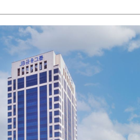
광주은행
JB우리캐피
광주 · 전남 대표 은행
21C 초우량 여
주주총회
관련 규정
주주현황
정관
주주총회 결과
지배구조내부규
주주총회 관련 자료
이사회규정
JB프놈펜자산운용
JB캐피탈 미
행
집합투자 및 부동산 투자신탁 전문
현지인 맞춤 대출
공시정보
경영실적