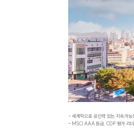
IR활동
주가정보
현재가시세
분단위시세
-
세계적으로 공신력 있는 지속가능
일자별시세
- MSCI AAA
등급
, CDP
평가 리
외국인매매