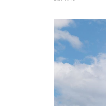
기업지배구조
JB금융그룹
전북은행
더 나은 미래로 함께 가는 JB금융
누구에게나 따뜻한 금융
이사회
조직도
구성 현황
이사회 내 위원회
주요 활동 내역
외부감사인 현황
JB인베스트먼트
프놈펜 상업은행
신기술 및 신성장 사업발굴 주도
캄보디아 프놈펜 대표 은
투자정보
Investor Relations
기업가치 제고 계획