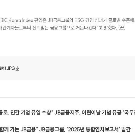
ESG 정책 및 가이드라인
ESG 성과
BIC Korea Index
편입은
JB
금융그룹의
ESG
경영 성과가 글로벌 수준에
ESG 대외평가
이해관계자들로부터 신뢰받는 금융그룹으로 거듭나겠다
”
고 밝혔다
. (
끝
)
ESG 이니셔티
형).JPG
공로, 민간 기업 유일 수상” JB금융지주, 어린이날 기념 유공 ‘국무
 함께 가는 JB금융” JB금융그룹, ‘2025년 통합연차보고서’ 발간