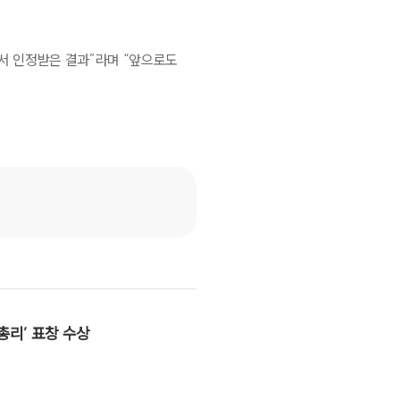
ESG 보고서
서 인정받은 결과
”
라며
“
앞으로도
브
총리’ 표창 수상