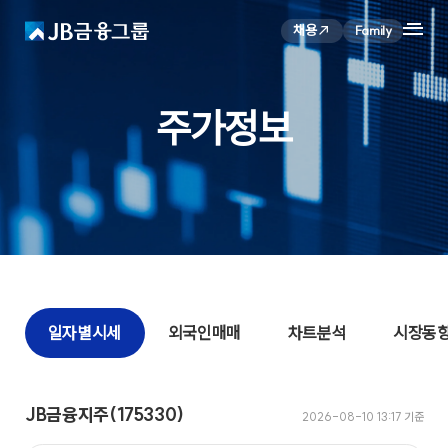
채용
Family
KO
EN
JB Family
주가정보
그룹소개
Investor Relations
글로벌 금융그룹으로서 가치를 높여갑니다
기업지배구조
기업가치 제고 계획
공시정보
투자정보
경영실적
PR센터
재무정보
세
일자별시세
외국인매매
차트분석
시장동
ESG
IR활동
주가정보