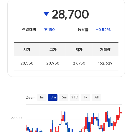
JB금융그룹
현재가시세
더 나은 미래로 함께 가는 JB금융
분단위시세
일자별시세
외국인매매
차트분석
시장동향
동업종비교
주주환원
신용등급
전북은행