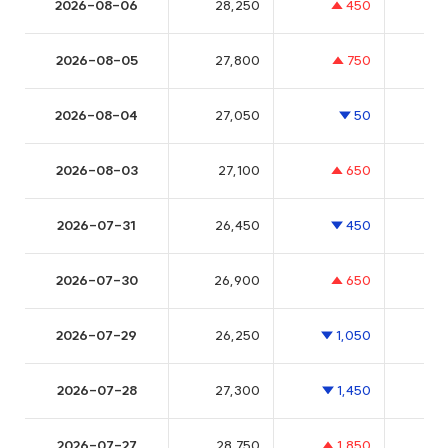
JB우리캐피탈
21C 초우량 여신 전문 금융회사